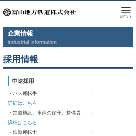
メ
ニ
MENU
ュ
ー
企業情報
を
開
industrial information
く
採用情報
中途採用
・バス運転手 ：
詳細はこちら
・鉄道施設、車両の保守、整備員 ：
詳細はこちら
・鉄道運転士 ：