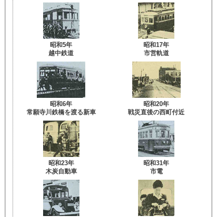
昭和5年
昭和17年
越中鉄道
市営軌道
昭和6年
昭和20年
常願寺川鉄橋を渡る新車
戦災直後の西町付近
昭和23年
昭和31年
木炭自動車
市電