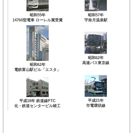
昭和55年
昭和57年
14760型電車 ローレル賞受賞
宇奈月温泉駅
昭和62年
高速バス東京線
昭和62年
電鉄富山駅ビル「エスタ」
平成21年
平成18年 鉄道線PTC
市電環状線
化・鉄道センタービル竣工