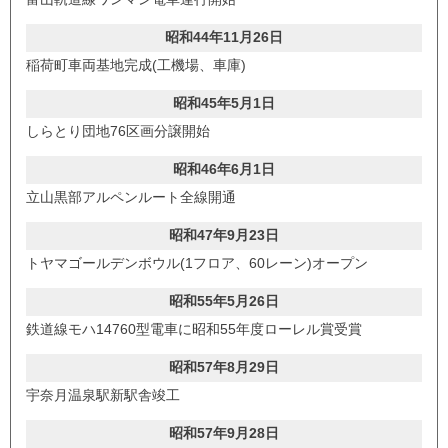
昭和44年11月26日
稲荷町車両基地完成(工機場、車庫)
昭和45年5月1日
しらとり団地76区画分譲開始
昭和46年6月1日
立山黒部アルペンルート全線開通
昭和47年9月23日
トヤマゴールデンボウル(1フロア、60レーン)オープン
昭和55年5月26日
鉄道線モハ14760型電車に昭和55年度ローレル賞受賞
昭和57年8月29日
宇奈月温泉駅新駅舎竣工
昭和57年9月28日