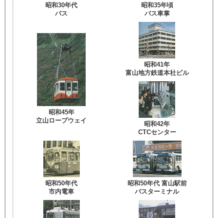
昭和30年代
昭和35年頃
バス
バス車掌
昭和41年
富山地方鉄道本社ビル
昭和45年
立山ロープウェイ
昭和42年
CTCセンター
昭和50年代
昭和50年代 富山駅前
市内電車
バスターミナル