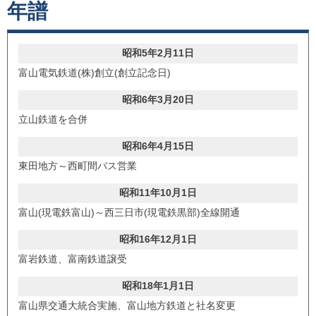
年譜
昭和5年2月11日
富山電気鉄道(株)創立(創立記念日)
昭和6年3月20日
立山鉄道を合併
昭和6年4月15日
東田地方～西町間バス営業
昭和11年10月1日
富山(現電鉄富山)～西三日市(現電鉄黒部)全線開通
昭和16年12月1日
富岩鉄道、富南鉄道譲受
昭和18年1月1日
富山県交通大統合実施、富山地方鉄道と社名変更