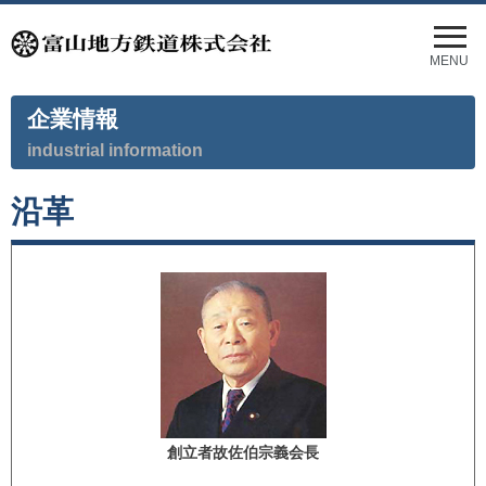
メ
ニ
MENU
ュ
ー
企業情報
を
開
industrial information
く
沿革
創立者故佐伯宗義会長