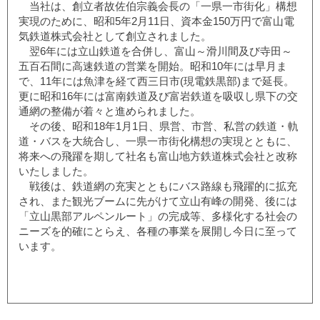
当社は、創立者故佐伯宗義会長の「一県一市街化」構想
実現のために、昭和5年2月11日、資本金150万円で富山電
気鉄道株式会社として創立されました。
翌6年には立山鉄道を合併し、富山～滑川間及び寺田～
五百石間に高速鉄道の営業を開始。昭和10年には早月ま
で、11年には魚津を経て西三日市(現電鉄黒部)まで延長。
更に昭和16年には富南鉄道及び富岩鉄道を吸収し県下の交
通網の整備が着々と進められました。
その後、昭和18年1月1日、県営、市営、私営の鉄道・軌
道・バスを大統合し、一県一市街化構想の実現とともに、
将来への飛躍を期して社名も富山地方鉄道株式会社と改称
いたしました。
戦後は、鉄道網の充実とともにバス路線も飛躍的に拡充
され、また観光ブームに先がけて立山有峰の開発、後には
「立山黒部アルペンルート」の完成等、多様化する社会の
ニーズを的確にとらえ、各種の事業を展開し今日に至って
います。