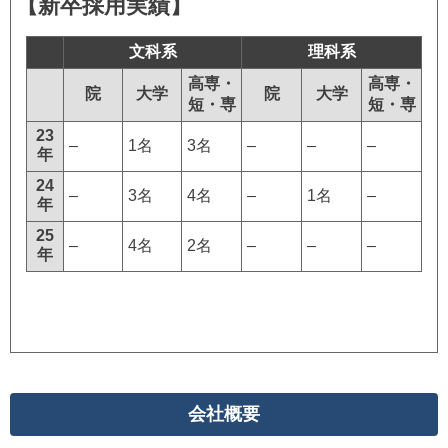
【新卒採用実績】
文科系
理科系
高専・
高専・
院
大学
院
大学
短・専
短・専
23
–
1名
3名
–
–
–
年
24
–
3名
4名
–
1名
–
年
25
–
4名
2名
–
–
–
年
会社概要