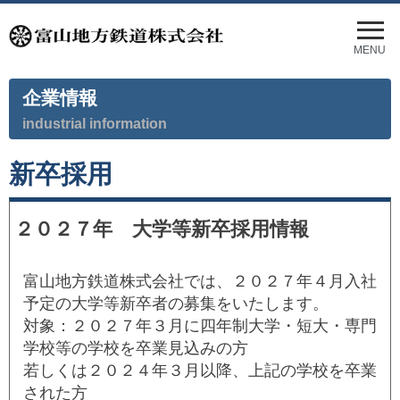
メ
ニ
MENU
ュ
ー
企業情報
を
開
industrial information
く
新卒採用
２０２７年 大学等新卒採用情報
富山地方鉄道株式会社では、２０２７年４月入社
予定の大学等新卒者の募集をいたします。
対象：２０２７年３月に四年制大学・短大・専門
学校等の学校を卒業見込みの方
若しくは２０２４年３月以降、上記の学校を卒業
された方