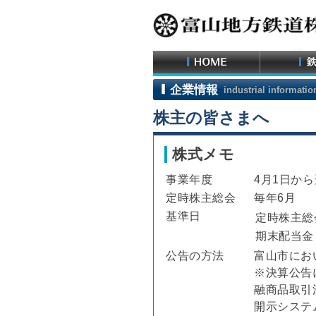
企業情報
industrial informatio
株主の皆さまへ
株式メモ
事業年度
4月1日から
定時株主総会
毎年6月
基準日
定時株主総
期末配当金
公告の方法
富山市にお
※決算公告
融商品取引
開示システ