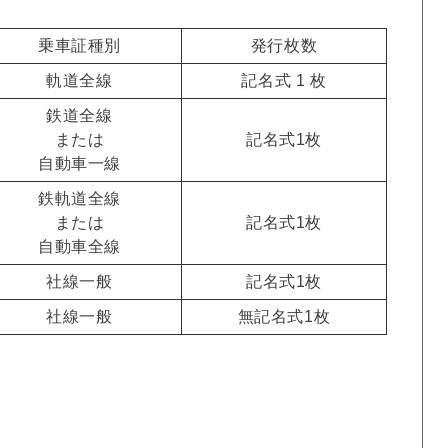
乗車証種別
発行枚数
軌道全線
記名式 1 枚
鉄道全線
または
記名式1枚
自動車一線
鉄軌道全線
または
記名式1枚
自動車全線
社線一般
記名式1枚
社線一般
無記名式1枚