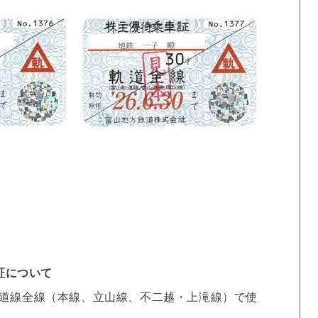
証について
道線全線（本線、立山線、不二越・上滝線）で使