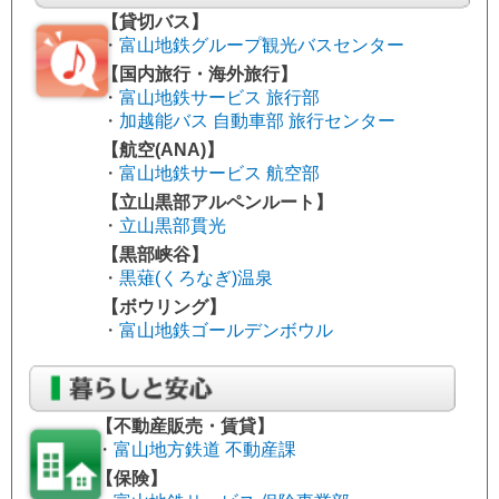
【貸切バス】
・
富山地鉄グループ観光バスセンター
【国内旅行・海外旅行】
・
富山地鉄サービス 旅行部
・
加越能バス 自動車部 旅行センター
【航空(ANA)】
・
富山地鉄サービス 航空部
【立山黒部アルペンルート】
お得なパック料金です！！
・
立山黒部貫光
【黒部峡谷】
・
黒薙(くろなぎ)温泉
【ボウリング】
・
富山地鉄ゴールデンボウル
【不動産販売・賃貸】
・
富山地方鉄道 不動産課
【保険】