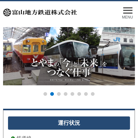
メ
ニ
MENU
ュ
ー
を
開
く
<
>
運行状況