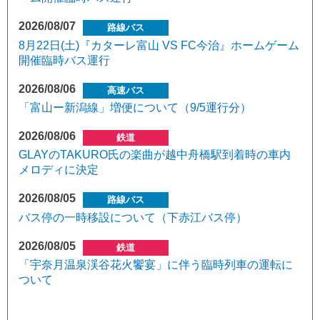
2026/08/07
路線バス
8月22日(土)『カターレ富山 VS FC今治』ホームゲーム
開催臨時バス運行
2026/08/06
高速バス
「富山ー新潟線」増便について（9/5運行分）
2026/08/06
鉄道
GLAYのTAKURO氏の楽曲が越中舟橋駅到着時の車内
メロディに決定
2026/08/05
路線バス
バス停の一時移設について（下赤江バス停）
2026/08/05
鉄道
「宇奈月温泉渓谷花火饗宴」に伴う臨時列車の運転に
ついて