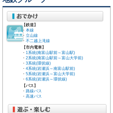
【鉄道】
・
本線
・
立山線
ゴールデンボウルＬＩＮＥ会員募
・
不二越上滝線
集中！
【市内電車】
・
1系統(南富山駅前～富山駅)
・
2系統(南富山駅前～富山大学前)
・
3系統(環状線)
・
4系統(岩瀬浜～南富山駅前)
・
5系統(岩瀬浜～富山大学前)
・
6系統(岩瀬浜～環状線)
【バス】
・
路線バス
・
高速バス