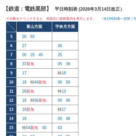
【鉄道 :
電鉄黒部
】
平日時刻表 (2026年3月14日改正）
※分数をクリックすると、画面左に経路案内を表示します。
〔
休日時刻表へ切替
｜
富山方面
宇奈月方面
5
20
55
6
27
26
7
00
25
45
25
8
37
新魚
05
38
9
17
特
18
10
18
特
44
新魚
00
50
11
28
新魚
特
13
12
18
特
56
新魚
00
40
13
18
新魚
特
17
14
18
00
48
15
特
04
新魚
45
43