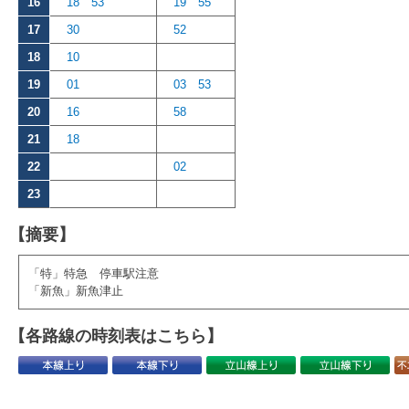
16
18
53
19
55
17
30
52
18
10
19
01
03
53
20
16
58
21
18
22
02
23
【摘要】
「特」特急 停車駅注意
「新魚」新魚津止
【各路線の時刻表はこちら】