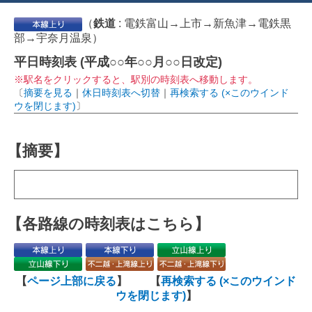
（
鉄道
:
電鉄富山→上市→新魚津→電鉄黒
部→宇奈月温泉
）
平日時刻表 (平成○○年○○月○○日改定)
※駅名をクリックすると、駅別の時刻表へ移動します。
〔
摘要を見る
｜
休日時刻表へ切替
｜
再検索する (×このウインド
ウを閉じます)
〕
【摘要】
【各路線の時刻表はこちら】
【
ページ上部に戻る
】 【
再検索する (×このウインド
ウを閉じます)
】