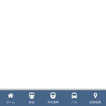
ホーム
鉄道
市内電車
バス
経路検索