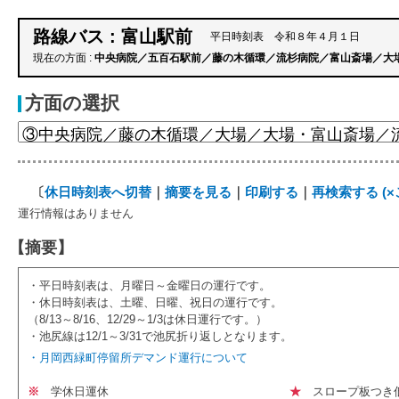
路線バス : 富山駅前
平日時刻表 令和８年４月１日
現在の方面 :
中央病院／五百石駅前／藤の木循環／流杉病院／富山斎場／大
方面の選択
〔
休日時刻表へ切替
｜
摘要を見る
｜
印刷する
｜
再検索する (
運行情報はありません
【摘要】
・平日時刻表は、月曜日～金曜日の運行です。
・休日時刻表は、土曜、日曜、祝日の運行です。
（8/13～8/16、12/29～1/3は休日運行です。）
・池尻線は12/1～3/31で池尻折り返しとなります。
・月岡西緑町停留所デマンド運行について
※
学休日運休
★
スロープ板つき