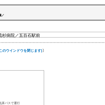
場／
×このウインドウを閉じます)
〕
低床バスで運行