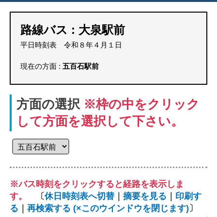
路線バス : 大泉駅前
平日時刻表 令和８年４月１日
現在の方面 :
五百石駅前
方面の選択
※枠の中をクリック
して方面を選択して下さい。
※バス時刻をクリックすると経路を表示しま
す。
〔
休日時刻表へ切替
｜
摘要を見る
｜
印刷す
る
｜
再検索する (×このウインドウを閉じます)
〕