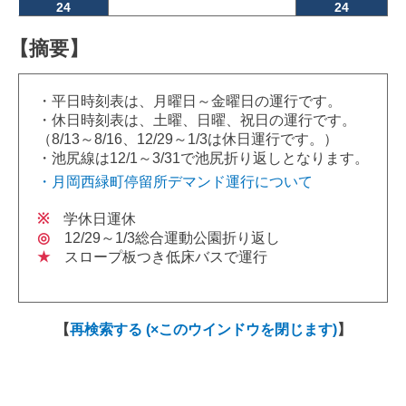
24
24
【摘要】
・平日時刻表は、月曜日～金曜日の運行です。
・休日時刻表は、土曜、日曜、祝日の運行です。
（8/13～8/16、12/29～1/3は休日運行です。）
・池尻線は12/1～3/31で池尻折り返しとなります。
・月岡西緑町停留所デマンド運行について
※
学休日運休
◎
12/29～1/3総合運動公園折り返し
★
スロープ板つき低床バスで運行
【
再検索する (×このウインドウを閉じます)
】