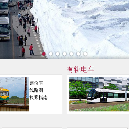
有轨电车
票价表
线路图
换乘指南