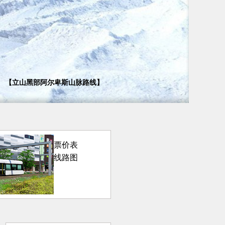
【立山黑部阿尔卑斯山脉路线】
票价表
线路图