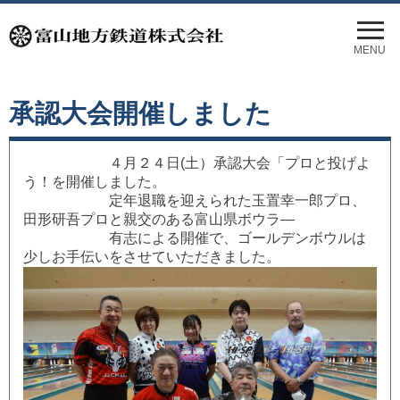
メ
ニ
MENU
ュ
ー
を
承認大会開催しました
開
く
４月２４日(土）承認大会「プロと投げよ
う！を開催しました。
定年退職を迎えられた玉置幸一郎プロ、
田形研吾プロと親交のある富山県ボウラ―
有志による開催で、ゴールデンボウルは
少しお手伝いをさせていただきました。