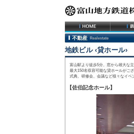
不動産
Realestate
地鉄ビル ‹貸ホール›
富山駅より徒歩5分、窓から雄大な立
最大150名収容可能な貸ホールがご
式典、研修会、会議など様々なイベ
【佐伯記念ホール】