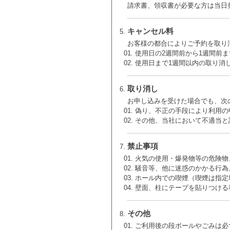
請求書、領収書が必要な方は当日
キャンセル料
お客様の都合によりご予約を取り
使用日の2週間前から1週間前ま
使用日まで1週間以内の取り消
取り消し
お申し込みを受けた場合でも、次
偽り、不正の手段により利用の
その他、当社において不適当と
禁止事項
火気の使用・爆発物等の危険物
騒音等、他に迷惑のかかる行為
ホール内での喫煙（喫煙は指定
壁面、柱にテープを貼りつける
その他
ご利用後の段ボールやごみは必