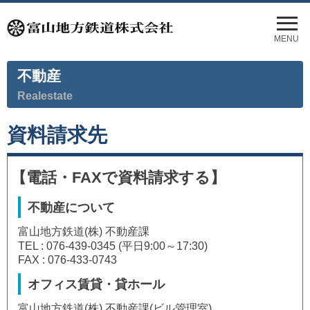
メ
ニ
MENU
ュ
ー
不動産
を
開
Realestate
く
資料請求先
【電話・FAXで資料請求する】
不動産について
富山地方鉄道(株) 不動産課
TEL : 076-439-0345 (平日9:00～17:30)
FAX : 076-433-0743
オフィス賃貸・貸ホール
富山地方鉄道(株) 不動産課(ビル管理室)