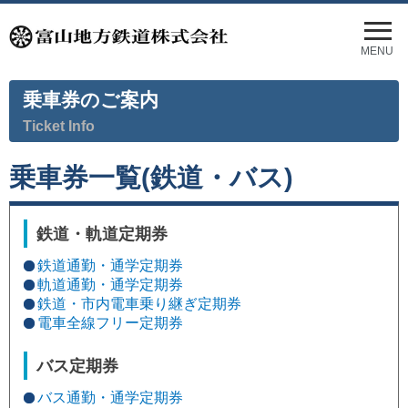
メ
ニ
MENU
ュ
ー
乗車券のご案内
を
開
Ticket Info
く
乗車券一覧(鉄道・バス)
鉄道・軌道定期券
鉄道通勤・通学定期券
軌道通勤・通学定期券
鉄道・市内電車乗り継ぎ定期券
電車全線フリー定期券
バス定期券
バス通勤・通学定期券