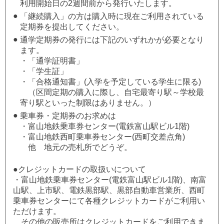
利用開始日の2週間前から発行いたします。
●
「継続購入」の方は購入時に現在ご利用されている
定期券を提出してください。
●
通学定期券の発行には下記のいずれかが必要となり
ます。
・「通学証明書」
・「学生証」
・「合格通知書」(入学を予定している学生に限る)
（区間定期の購入に際し、自宅最寄り駅～学校最
寄り駅といった制限はありません。）
●
乗車券・定期券のお求めは
・富山地鉄乗車券センター(電鉄富山駅ビル1階)
・富山地鉄西町乗車券センター(西町交差点角)
他 地元の売札所でどうぞ。
●クレジットカードの取扱いについて
・富山地鉄乗車券センター(電鉄富山駅ビル1階)、南富
山駅、上市駅、電鉄黒部駅、黒部自動車営業所、西町
乗車券センターにて各種クレジットカードがご利用い
ただけます。
その他の販売所はクレジットカードをご利用できま