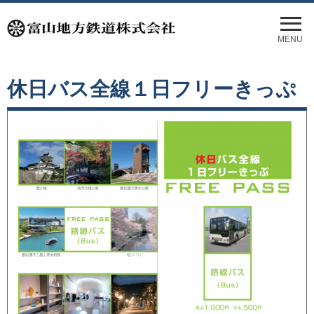
メ
ニ
MENU
ュ
ー
を
休日バス全線１日フリーきっぷ
開
く