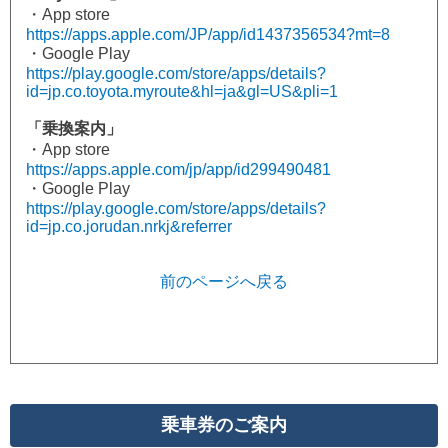
・App store
https://apps.apple.com/JP/app/id1437356534?mt=8
・Google Play
https://play.google.com/store/apps/details?
id=jp.co.toyota.myroute&hl=ja&gl=US&pli=1
「乗換案内」
・App store
https://apps.apple.com/jp/app/id299490481
・Google Play
https://play.google.com/store/apps/details?
id=jp.co.jorudan.nrkj&referrer
前のページへ戻る
乗車券のご案内