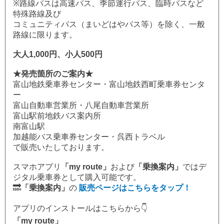
※路線バスは高速バス、季節運行バス、臨時バスなど
特殊路線及び
コミュニティバス（まいどはやバス等）を除く、一般
路線に限ります。
大人1,000円、小人500円
★発売箇所のご案内★
富山地鉄乗車券センター・富山地鉄西町乗車券センタ
ー
富山自動車営業所・八尾自動車営業所
富山駅前地鉄バス案内所
南富山駅
加越能バス乗車券センター・呉西トラベル
で販売いたしております。
スマホアプリ
「my route」
および
「乗換案内」
ではデ
ジタル乗車券として購入可能です。
🔜
「乗換案内」
の
販売ページはこちらをタップ！
アプリのインストールはこちらから👇
「my route」