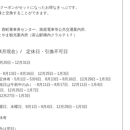
、クーポンがセットになったお得なきっぷです。
味と交換することができます。
、西町乗車券センター、路面電車等公共交通案内所、
観光案内所（富山駅構内クラルテ１Ｆ）
年4月現在）/ 定休日・引換不可日
20日～12月31日
月13日～8月16日、12月25日～1月3日
有・5月1日～5月6日、8月13日～8月16日、12月29日～1月3日
日は午前中のみ）・8月11日～8月17日、12月11日～1月4日
日、12月25日～1月7日
2月27日～1月3日
日、水曜日、9月1日～9月4日、12月29日～1月3日
休有
合は翌日）