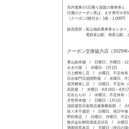
市内電車が1日乗り放題の乗車券と
付属のクーポン券は、ます寿司や甘
（クーポン2枚付き）1枚：1,000円
販売箇所：富山地鉄乗車券センター
電鉄富山駅、南富山駅、とやま
クーポン交換協力店（2025
青山総本舗 / 日曜日、月曜日・12月
せきの屋 / 水曜日・1月1日
川上鱒寿し店 / 火曜日、不定休有・8
庄右衛門元祖関野屋 / 水曜日、不定休
高芳鱒寿し店 / 日曜日、不定休（祝
高田屋 / 水曜日・8月10日～8月17
石谷もちや / 水曜日、不定休有・1
月世界本舗 / 日曜日・1月1日
池田屋安兵衛商店健康膳薬都 / 火曜
佐々木千歳堂 / 日曜日、祝日午後
野村商店 / 日曜日、月曜日、不定
株式会社桝田酒造店沙石 / 火曜日
酒商田尻本店 / 月曜日（祝日の場