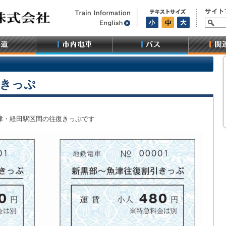
引きっぷ
津・経田駅区間の往復きっぷです