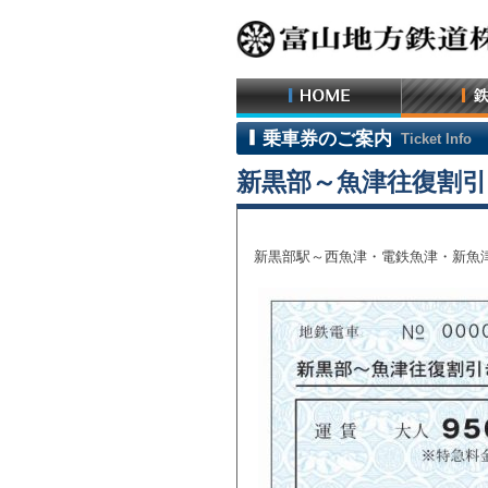
乗車券のご案内
Ticket Info
新黒部～魚津往復割
新黒部駅～西魚津・電鉄魚津・新魚