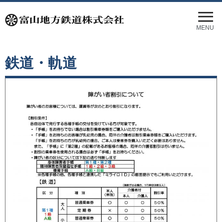
メ
ニ
MENU
ュ
ー
を
鉄道・軌道
開
く