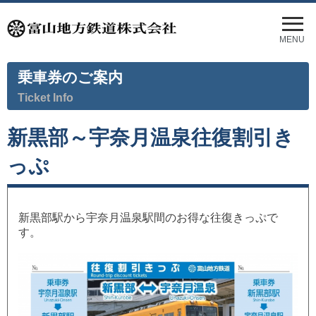
メ
ニ
MENU
ュ
ー
乗車券のご案内
を
開
Ticket Info
く
新黒部～宇奈月温泉往復割引き
っぷ
新黒部駅から宇奈月温泉駅間のお得な往復きっぷで
す。