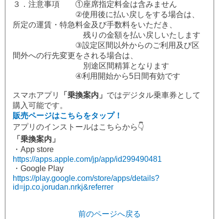
３．注意事項 ①座席指定料金は含みません
②使用後に払い戻しをする場合は、
所定の運賃・特急料金及び手数料をいただき、
残りの金額を払い戻しいたします
③設定区間以外からのご利用及び区
間外への行先変更をされる場合は、
別途区間精算となります
④利用開始から5日間有効です
スマホアプリ
「乗換案内」
ではデジタル乗車券として
購入可能です。
販売ページはこちらをタップ！
アプリのインストールはこちらから👇
「乗換案内」
・App store
https://apps.apple.com/jp/app/id299490481
・Google Play
https://play.google.com/store/apps/details?
id=jp.co.jorudan.nrkj&referrer
前のページへ戻る