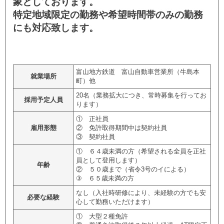
象としております。
特定地域限定の勤務や希望時間帯のみの勤務
にも対応致します。
富山地方鉄道 富山自動車営業所（牛島本
就業場所
町）他
20名（業務拡大につき、常時募集を行ってお
採用予定人員
ります）
① 正社員
雇用形態
② 免許取得期間中は契約社員
③ 契約社員
① ６４歳未満の方（希望される全員を正社
員として登用します）
年齢
② ５０歳まで（省令3号のイによる）
③ ６５歳未満の方
なし（入社時研修により、未経験の方でも安
必要な経験
心して勤務いただけます）
① 大型２種免許