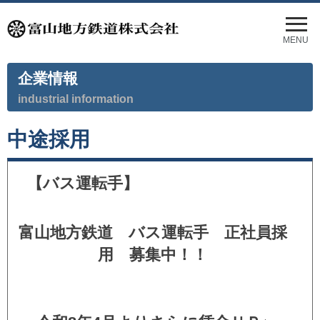
メ
ニ
MENU
ュ
ー
企業情報
を
開
industrial information
く
中途採用
【バス運転手】
富山地方鉄道 バス運転手 正社員採
用 募集中！！