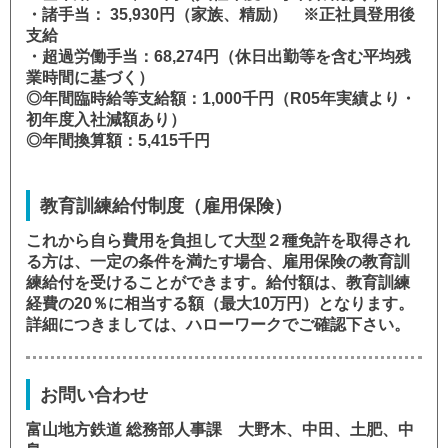
・諸手当： 35,930円（家族、精励） ※正社員登用後
支給
・超過労働手当：68,274円（休日出勤等を含む平均残
業時間に基づく）
◎年間臨時給等支給額：1,000千円（R05年実績より・
初年度入社減額あり）
◎年間換算額：5,415千円
教育訓練給付制度（雇用保険）
これから自ら費用を負担して大型２種免許を取得され
る方は、一定の条件を満たす場合、雇用保険の教育訓
練給付を受けることができます。給付額は、教育訓練
経費の20％に相当する額（最大10万円）となります。
詳細につきましては、ハローワークでご確認下さい。
お問い合わせ
富山地方鉄道 総務部人事課 大野木、中田、土肥、中