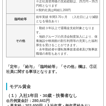
※正社員登用後の支給総額は、25万円～35万
円程となります
※契約社員は時給1,200円
前年実績 年間3.70ヶ月 （入社日により減額
臨時給等
となる場合あり）
・勤続３年以上で退職金支給対象となりま
す。
・地鉄グループの共済会制度加入により、保
その他
養施設や映画館の割引利用等の充実した福利
厚生を受けることができます。
・永年勤続者や運転無事故達成者及び無事故
職場の表彰もあります。
「定年」「給与」「臨時給等」「その他」欄は、①正
社員に関する事項となります。
モデル賃金
（１）入社1年目・30歳・扶養者なし
◎月例賃金計：280,441円
・基本給：203,400円（入社年度・毎年昇給あり）