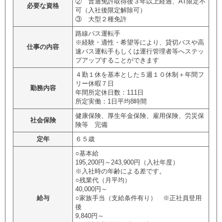
② 普通免許取得後３年以上経過、AT限定不
必要な資格
可（入社後限定解除可）
③ 大型２種免許
路線バス運転手
※経験・適性・希望等により、貸切バスや高
仕事の内容
速バス運転手もしくは運行管理者等へステッ
プアップすることができます
４勤１休を基本とした５週１０休制＋年間フ
リー休暇７日
勤務内容
年間所定休日数：111日
所定実働：1日平均8時間
健康保険、厚生年金保険、雇用保険、労災保
社会保険
険等 完備
定年
６５歳
○基本給
195,200円～243,900円（入社年度）
※入社時の年齢による差です。
○残業代（月平均）
40,000円～
給与
○家族手当（支給条件有り） ※正社員登用
後
9,840円～