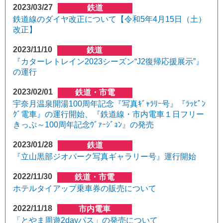
2023/03/27
鉄道
鉄道線のダイヤ改正について【令和5年4月15日（土）
改正】
2023/11/10
鉄道
『カターレトレイン2023シーズン“J2復帰応援展示”』
の運行
2023/02/01
鉄道・市電
宇奈月温泉開湯100周年記念『写真ｷﾞｬﾗﾘｰ号』『ﾗｯﾋﾟﾝ
ｸﾞ電車』の運行開始、『鉄道線・市内電車１日フリー
きっぷ～100周年記念ｳﾞｧｰｼﾞｮﾝ』の発売
2023/01/28
鉄道
『立山黒部ジオパーク写真ギャラリー号』運行開始
2022/11/30
鉄道・市電
ホテルタイアップ乗車券の販売について
2022/11/18
市内電車
「とやま周遊2dayパス」の発売について