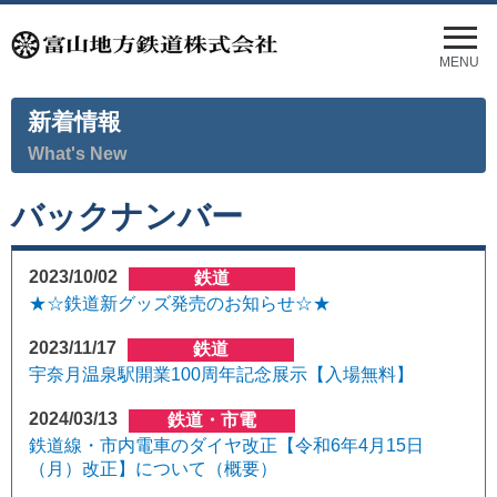
メ
ニ
MENU
ュ
ー
新着情報
を
開
What's New
く
バックナンバー
2023/10/02
鉄道
★☆鉄道新グッズ発売のお知らせ☆★
2023/11/17
鉄道
宇奈月温泉駅開業100周年記念展示【入場無料】
2024/03/13
鉄道・市電
鉄道線・市内電車のダイヤ改正【令和6年4月15日
（月）改正】について（概要）