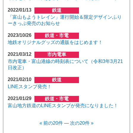
2022/01/13
鉄道
「富山もようトレイン」運行開始＆限定デザインふり
ーきっぷ発売のお知らせ
2023/10/26
鉄道・市電
地鉄オリジナルグッズの通販をはじめます！
2021/03/12
市内電車
市内電車・富山港線の時刻表について（令和3年3月21
日改正）
2021/02/10
鉄道
LINEスタンプ発売！
2021/01/29
鉄道・市電
富山地方鉄道のLINEスタンプが発売になりました！
« 前の20件
—
次の20件 »