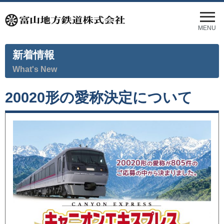
メ
ニ
MENU
ュ
ー
新着情報
を
開
What's New
く
20020形の愛称決定について