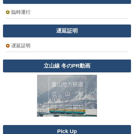
臨時運行
遅延証明
遅延証明
立山線 冬のPR動画
Pick Up