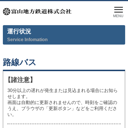
メ
ニ
MENU
ュ
ー
運行状況
を
開
Service Infomation
く
路線バス
【諸注意】
30分以上の遅れが発生または見込まれる場合にお知ら
せします。
画面は自動的に更新されませんので、時刻をご確認の
うえ、ブラウザの「更新ボタン」などをご利用くださ
い。