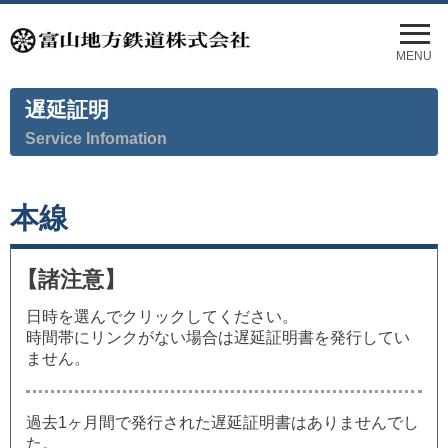
メ
ニ
MENU
ュ
ー
遅延証明
を
開
Service Infomation
く
本線
【諸注意】
日時を選んでクリックしてください。
時間帯にリンクがない場合は遅延証明書を発行してい
ません。
過去1ヶ月間で発行された遅延証明書はありませんでし
た。