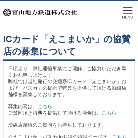
メ
ニ
MENU
ュ
ー
を
ICカード「えこまいか」の協賛
開
く
店の募集について
日頃より、弊社運輸事業にご理解、ご協力いただき厚
くお礼申し上げます。
弊社では当社発行の交通系ICカード「えこまいか」お
よび「パスカ」の提示で特典を提供して頂ける沿線店
舗様を募集しております。
募集内容は、
こちら
ご賛同頂き特典を提供して頂ける場合は、
こちら
沿線店舗様のご賛同をお待ちしております。
☆えこまいか・パスカdeお得の特設ページは、
こちら