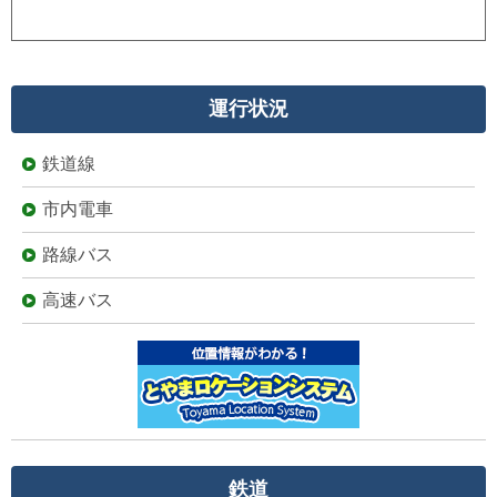
運行状況
鉄道線
市内電車
路線バス
高速バス
鉄道