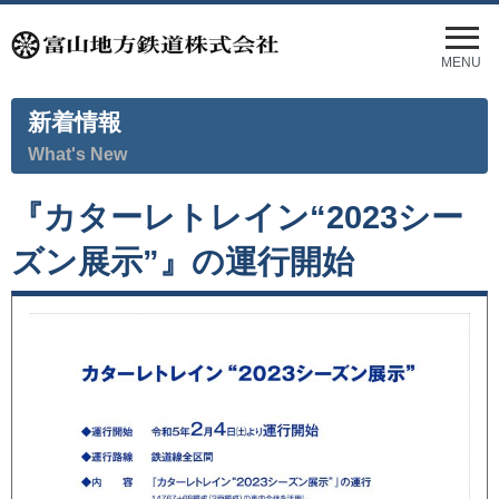
メ
ニ
MENU
ュ
ー
新着情報
を
開
What's New
く
『カターレトレイン“2023シー
ズン展示”』の運行開始