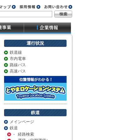
運行状況
鉄道線
市内電車
路線バス
高速バス
鉄道
メインページ
鉄道
- 経路検索