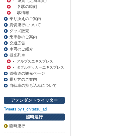
- 運賃（定期運賃）
- 各駅の時刻
- 駅情報
乗り換えのご案内
貸切運行について
グッズ販売
乗車券のご案内
交通広告
車両のご紹介
観光列車
- アルプスエキスプレス
- ダブルデッカーエキスプレス
鉄軌道の観光ページ
乗り方のご案内
自転車の持ち込みについて
アテンダントツイッター
Tweets by t_chitetsu_ad
臨時運行
臨時運行