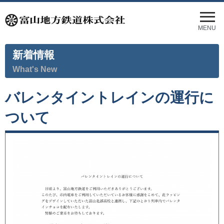
メ
ニ
MENU
ュ
ー
新着情報
を
開
What's New
く
バレンタイントレインの運行に
ついて