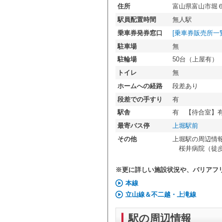
住所
富山県富山市堀
駅員配置時間
無人駅
乗車券発券窓口
[乗車券販売所一
駐車場
無
駐輪場
50台（上屋有）
トイレ
無
ホームへの経路
段差あり
段差での手すり
有
駅舎
有 【待合室】
最寄バス停
上堀駅前
その他
上堀駅の周辺情
桜井病院（徒歩
※更に詳しい施設状況や、バリアフ
本線
立山線＆不二越・上滝線
駅の周辺情報