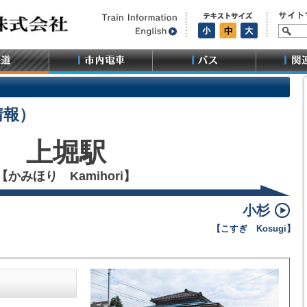
情報）
上堀駅
【かみほり Kamihori】
小杉
【こすぎ Kosugi】