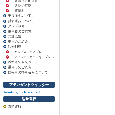
- 運賃（定期運賃）
- 各駅の時刻
- 駅情報
乗り換えのご案内
貸切運行について
グッズ販売
乗車券のご案内
交通広告
車両のご紹介
観光列車
- アルプスエキスプレス
- ダブルデッカーエキスプレス
鉄軌道の観光ページ
乗り方のご案内
自転車の持ち込みについて
アテンダントツイッター
Tweets by t_chitetsu_ad
臨時運行
臨時運行