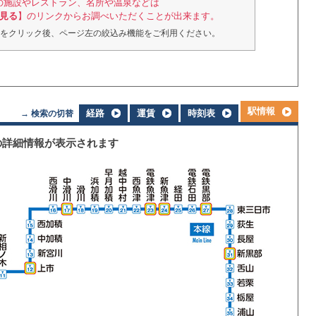
の施設やレストラン、名所や温泉などは
見る
】のリンクからお調べいただくことが出来ます。
をクリック後、ページ左の絞込み機能をご利用ください。
駅情報
経路
運賃
時刻表
→ 検索の切替
の詳細情報が表示されます