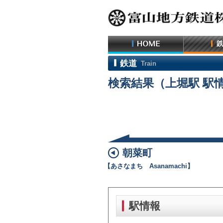
鉄道
Train
検索結果（上堀駅 駅
朝菜町
【あさなまち Asanamachi】
駅情報