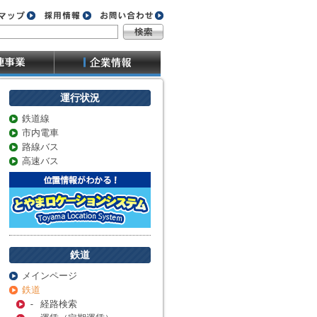
運行状況
鉄道線
市内電車
路線バス
高速バス
鉄道
メインページ
鉄道
- 経路検索