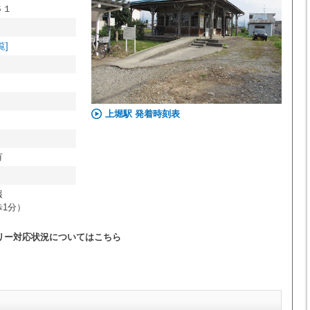
６１
覧]
上堀駅 発着時刻表
有
報
1分）
リー対応状況についてはこちら