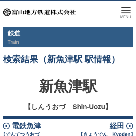
メ
ニ
MENU
ュ
ー
鉄道
を
開
Train
く
検索結果（新魚津駅 駅情報）
新魚津駅
【しんうおづ Shin-Uozu】
電鉄魚津
経田
【でんてつうおづ
【きょうでん Kyoden】