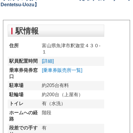
Dentetsu-Uozu】
駅情報
住所
富山県魚津市釈迦堂４３０-
１
駅員配置時間
[詳細]
乗車券発券窓
[乗車券販売所一覧]
口
駐車場
約205台有料
駐輪場
約200台（上屋有）
トイレ
有（水洗）
ホームへの経
階段
路
段差での手す
有