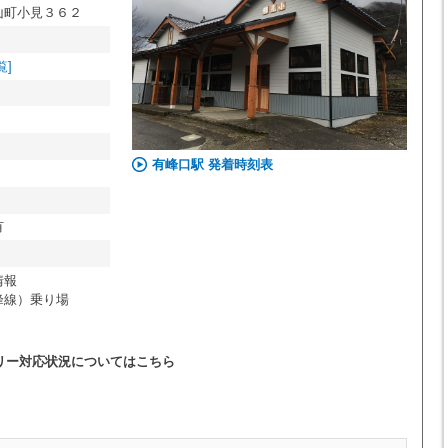
山町小見３６２
覧]
有峰口駅 発着時刻表
有
情報
線）乗り場
リー対応状況についてはこちら