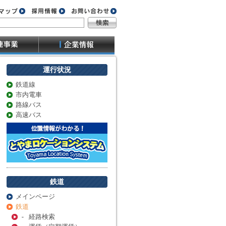
運行状況
鉄道線
市内電車
路線バス
高速バス
鉄道
メインページ
鉄道
- 経路検索