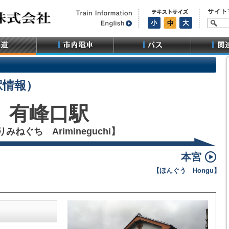
駅情報）
有峰口駅
みねぐち Arimineguchi】
本宮
【ほんぐう Hongu】