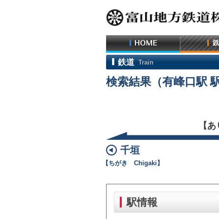
鉄道
Train
検索結果（有峰口駅 
【あり
千垣
【ちがき Chigaki】
駅情報