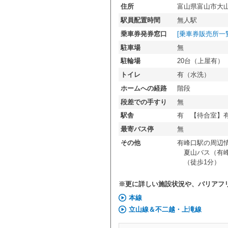
住所
富山県富山市大
駅員配置時間
無人駅
乗車券発券窓口
[乗車券販売所一
駐車場
無
駐輪場
20台（上屋有）
トイレ
有（水洗）
ホームへの経路
階段
段差での手すり
無
駅舎
有 【待合室】
最寄バス停
無
その他
有峰口駅の周辺
夏山バス（有峰
（徒歩1分）
※更に詳しい施設状況や、バリアフ
本線
立山線＆不二越・上滝線