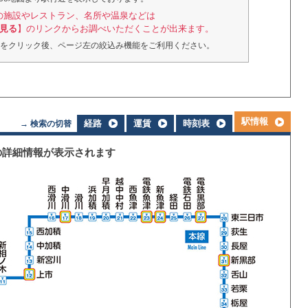
の施設やレストラン、名所や温泉などは
見る
】のリンクからお調べいただくことが出来ます。
をクリック後、ページ左の絞込み機能をご利用ください。
駅情報
経路
運賃
時刻表
→ 検索の切替
の詳細情報が表示されます