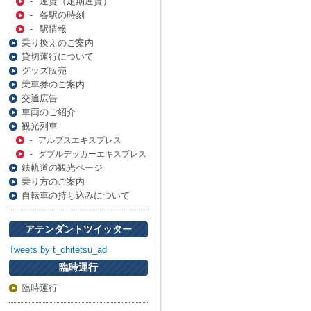
- 運賃（定期運賃）
- 各駅の時刻
- 駅情報
乗り換えのご案内
貸切運行について
グッズ販売
乗車券のご案内
交通広告
車両のご紹介
観光列車
- アルプスエキスプレス
- ダブルデッカーエキスプレス
鉄軌道の観光ページ
乗り方のご案内
自転車の持ち込みについて
アテンダントツイッター
Tweets by t_chitetsu_ad
臨時運行
臨時運行