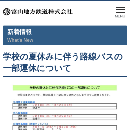
メ
ニ
MENU
ュ
ー
新着情報
を
開
What's New
く
学校の夏休みに伴う路線バスの
一部運休について