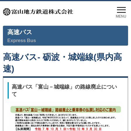
メ
ニ
MENU
ュ
ー
高速バス
を
開
Express Bus
く
高速バス- 砺波・城端線(県内高
速)
高速バス「富山－城端線」の路線廃止につい
て