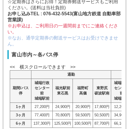
☆定期券はさらにお得！定期券郵送サービスもご利用
ください。(送料は当社負担)
お申し込みTEL : 076-432-5543(富山地方鉄道 自動車部
営業課)
※お申込は、ご利用日の一週間前までにご連絡くださ
い。
※なお、通学定期券の郵送サービスはお受けできませ
ん。
富山市内～各バス停
通勤
城端行政
城端行政
期間/バス
センター
福光駅前
福野町
東野尻
センター
停
前
東石黒
高儀
砺波駅南
前
城端駅前
城端駅前
1ヶ月
27,200円
24,900円
20,900円
17,800円
12,200円
3ヶ月
77,400円
70,800円
59,500円
50,500円
34,900円
6ヶ月
137,300円
125,500円
100,500円
87,700円
66,100円