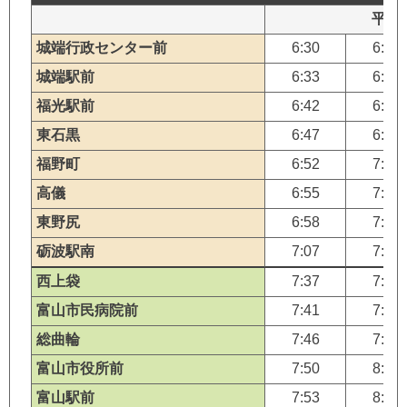
平日
城端行政センター前
6:30
6:40
城端駅前
6:33
6:43
福光駅前
6:42
6:52
東石黒
6:47
6:57
福野町
6:52
7:02
高儀
6:55
7:05
東野尻
6:58
7:08
砺波駅南
7:07
7:17
西上袋
7:37
7:47
富山市民病院前
7:41
7:51
総曲輪
7:46
7:56
富山市役所前
7:50
8:00
富山駅前
7:53
8:03