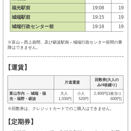
福光駅前
19:08
19:18
城端駅前
19:15
19:25
城端行政センター前
19:18
19:28
※富山⇔西上袋間、及び砺波駅南⇔城端行政センター前間の乗
降はできません。
【運賃】
回数券(大人の
片道運賃
み/4枚綴り)
富山市内 ⇔ 城端・福
大人
小人
2,400円(1枚当り
光・福野・砺波
1,030円
520円
600円)
※回数券は、クレジットカードでのご購入はできません。
【定期券】